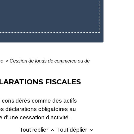
ise
>
Cession de fonds de commerce ou de
LARATIONS FISCALES
é, considérés comme des actifs
es déclarations obligatoires au
 d'une cessation d'activité.
Tout replier
Tout déplier
keyboard_arrow_up
keyboard_arrow_down