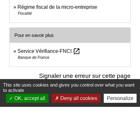
Régime fiscal de la micro-entreprise
Fiscalité
Pour en savoir plus
open_in_new
Service Vérifiance-FNCI
Banque de France
Signaler une erreur sur cette page
This site uses cookies and gives you control over what you want
to activate
OK, accept all
Deny all cookies
Personalize
Nous contacter
Commune de Puylaurens
1 rue de la Mairie