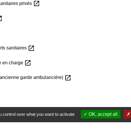
open_in_new
anitaires privés
n_new
open_in_new
rts sanitaires
open_in_new
se en charge
open_in_new
- ancienne garde ambulancière)
 control over what you want to activate
OK, accept all