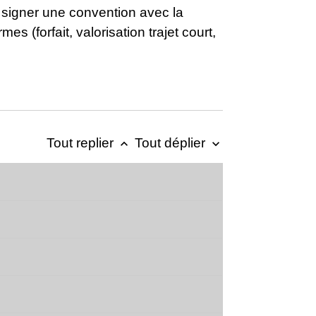
t signer une convention avec la
s (forfait, valorisation trajet court,
Tout replier
Tout déplier
keyboard_arrow_up
keyboard_arrow_down