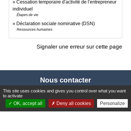
Cessation temporaire d'activité de l'entrepreneur
individuel
Étapes de vie
Déclaration sociale nominative (DSN)
Ressources humaines
Signaler une erreur sur cette page
Nous contacter
Commune de Puylaurens
This site uses cookies and gives you control over what you want
to activate
1 rue de la Mairie
OK, accept all
Deny all cookies
Personalize
81700 Puylaurens - FRANCE
+33 5 63 75 00 18
Contact par formulaire