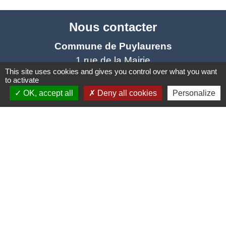
Nous contacter
Commune de Puylaurens
1 rue de la Mairie
This site uses cookies and gives you control over what you want
81700 Puylaurens - FRANCE
to activate
+33 5 63 75 00 18
OK, accept all
Deny all cookies
Personalize
Contact par formulaire
Mentions légales
-
Politique de confidentialité
-
Accessibilité
-
Plan du site
-
Gestion des cookies