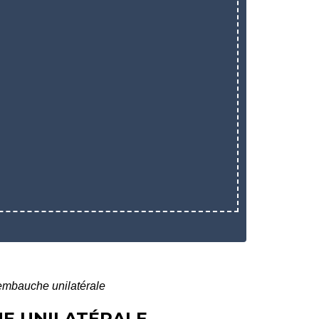
'embauche unilatérale
HE UNILATÉRALE