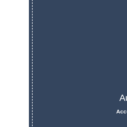
A
Acc