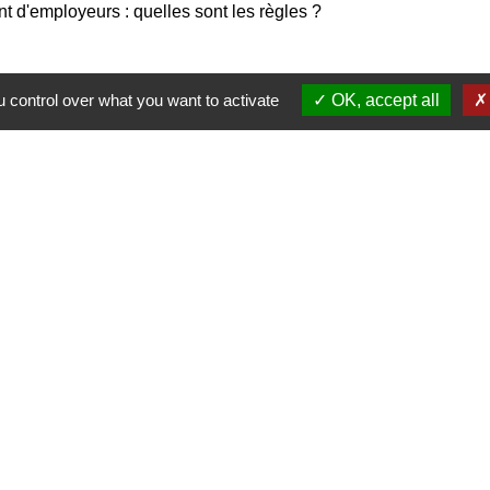
 d'employeurs : quelles sont les règles ?
ce a-t-il les mêmes droits qu'un salarié français ?
 control over what you want to activate
OK, accept all
Nous contacter
Commune de Puylaurens
1 rue de la Mairie
81700 Puylaurens - FRANCE
+33 5 63 75 00 18
Contact par formulaire