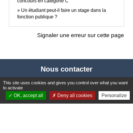
concours en catégorie C
Un étudiant peut-il faire un stage dans la
fonction publique ?
Signaler une erreur sur cette page
Nous contacter
Commune de Puylaurens
This site uses cookies and gives you control over what you want
to activate
1 rue de la Mairie
OK, accept all
Deny all cookies
Personalize
81700 Puylaurens - FRANCE
+33 5 63 75 00 18
Contact par formulaire