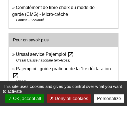
Complément de libre choix du mode de
garde (CMG) - Micro-crèche
Famille - Scolarité
Pour en savoir plus
open_in_new
Urssaf service Pajemploi
Urssaf Caisse nationale (ex-Acoss)
Pajemploi : guide pratique de la 1re déclaration
open_in_new
Urssaf
This site uses cookies and gives you control over what you want
Plafonds ressources complément libre choix du
to activate
open_in_new
mode de garde
OK, accept all
Deny all cookies
Personalize
Caisse nationale des allocations familiales (Cnaf)
Signaler une erreur sur cette page