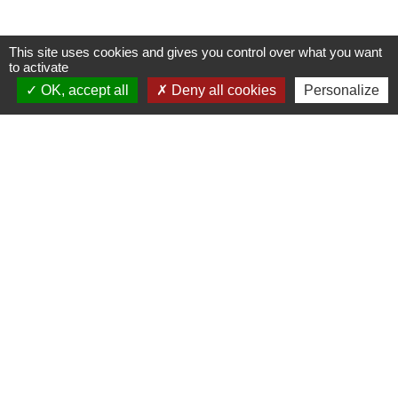
This site uses cookies and gives you control over what you want
Nous contacter
to activate
OK, accept all
Deny all cookies
Personalize
Commune de Puylaurens
1 rue de la Mairie
81700 Puylaurens - FRANCE
+33 5 63 75 00 18
Contact par formulaire
Mentions légales
-
Politique de confidentialité
-
Accessibilité
-
Plan du site
-