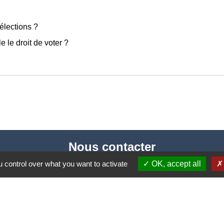
élections ?
 le droit de voter ?
Nous contacter
 control over what you want to activate
OK, accept all
Commune de Puylaurens
1 rue de la Mairie
81700 Puylaurens - FRANCE
+33 5 63 75 00 18