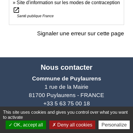
Site d'information sur les modes de contraception
open_in_new
Santé publique France
Signaler une erreur sur cette page
Nous contacter
Commune de Puylaurens
1 rue de la Mairie
81700 Puylaurens - FRANCE
+33 5 63 75 00 18
This site uses cookies and gives you control over what you want
Contact par formulaire
to activate
OK, accept all
Deny all cookies
Personalize