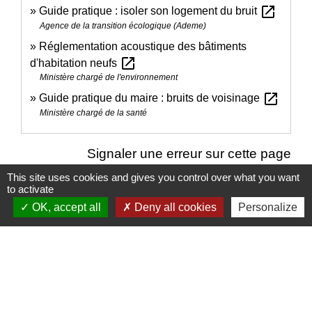
open_in_new
Guide pratique : isoler son logement du bruit
Agence de la transition écologique (Ademe)
Réglementation acoustique des bâtiments
open_in_new
d'habitation neufs
Ministère chargé de l'environnement
open_in_new
Guide pratique du maire : bruits de voisinage
Ministère chargé de la santé
Signaler une erreur sur cette page
This site uses cookies and gives you control over what you want
to activate
OK, accept all
Deny all cookies
Personalize
Nous contacter
Commune de Puylaurens
1 rue de la Mairie
81700 Puylaurens - FRANCE