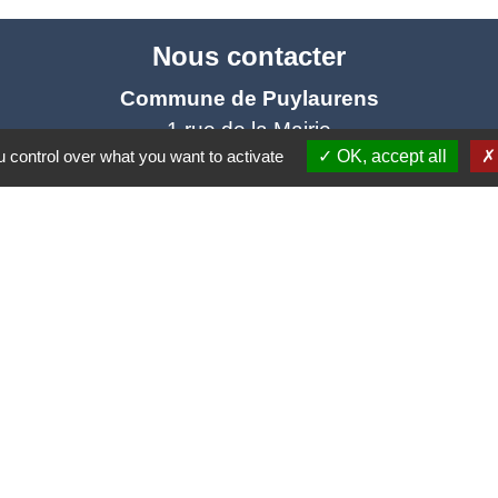
Nous contacter
Commune de Puylaurens
1 rue de la Mairie
 control over what you want to activate
OK, accept all
81700 Puylaurens - FRANCE
+33 5 63 75 00 18
Contact par formulaire
tique de confidentialité
-
Accessibilité
-
Plan du site
Site créé en partenariat avec Réseau des Communes