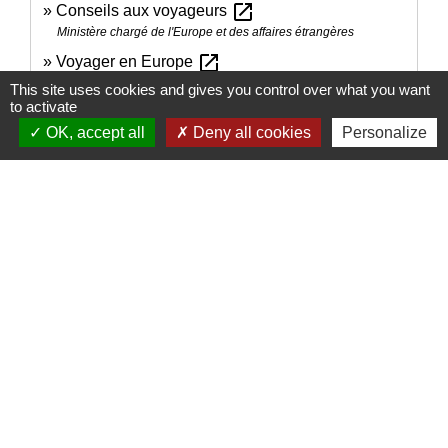
open_in_new
Conseils aux voyageurs
Ministère chargé de l'Europe et des affaires étrangères
open_in_new
Voyager en Europe
Commission européenne
This site uses cookies and gives you control over what you want
to activate
OK, accept all
Deny all cookies
Personalize
Signaler une erreur sur cette page
Nous contacter
Commune de Puylaurens
1 rue de la Mairie
81700 Puylaurens - FRANCE
+33 5 63 75 00 18
Contact par formulaire