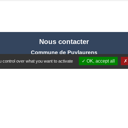
Nous contacter
Commune de Puylaurens
1 rue de la Mairie
 control over what you want to activate
OK, accept all
81700 Puylaurens - FRANCE
+33 5 63 75 00 18
Contact par formulaire
tique de confidentialité
-
Accessibilité
-
Plan du site