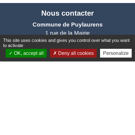
Nous contacter
Commune de Puylaurens
1 rue de la Mairie
This site uses cookies and gives you control over what you want
81700 Puylaurens - FRANCE
to activate
+33 5 63 75 00 18
OK, accept all
Deny all cookies
Personalize
Contact par formulaire
Mentions légales
-
Politique de confidentialité
-
Accessibilité
-
Plan du site
-
Gestion des cookies