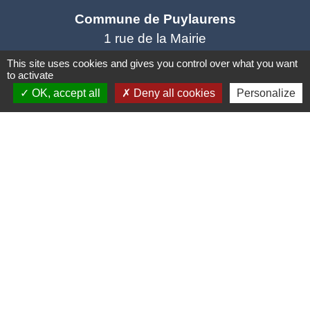
Commune de Puylaurens
1 rue de la Mairie
81700 Puylaurens - FRANCE
This site uses cookies and gives you control over what you want
to activate
+33 5 63 75 00 18
OK, accept all
Deny all cookies
Personalize
Contact par formulaire
Mentions légales
-
Politique de confidentialité
-
Accessibilité
-
Plan du site
-
Gestion des cookies