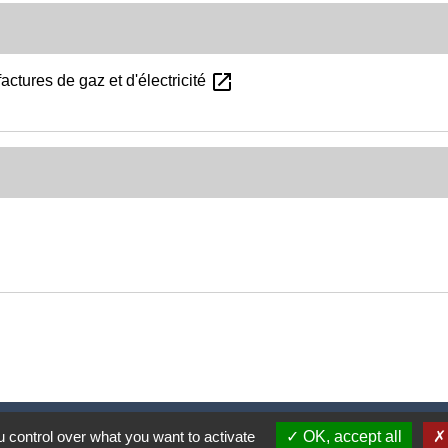
open_in_new
ctures de gaz et d'électricité
Nous contacter
 control over what you want to activate
OK, accept all