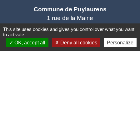
Commune de Puylaurens
1 rue de la Mairie
81700 Puylaurens - FRANCE
This site uses cookies and gives you control over what you want
to activate
+33 5 63 75 00 18
OK, accept all
Deny all cookies
Personalize
Contact par formulaire
Mentions légales
-
Politique de confidentialité
-
Accessibilité
-
Plan du site
-
Gestion des cookies