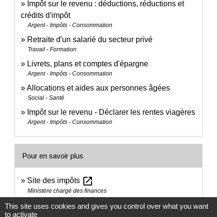
Impôt sur le revenu : déductions, réductions et
crédits d'impôt
Argent - Impôts - Consommation
Retraite d'un salarié du secteur privé
Travail - Formation
Livrets, plans et comptes d'épargne
Argent - Impôts - Consommation
Allocations et aides aux personnes âgées
Social - Santé
Impôt sur le revenu - Déclarer les rentes viagères
Argent - Impôts - Consommation
Pour en savoir plus
open_in_new
Site des impôts
Ministère chargé des finances
Brochure pratique 2023 - Déclaration des revenus
This site uses cookies and gives you control over what you want
to activate
de 2022