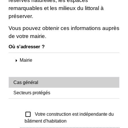
réserves naturelles, les espaces
remarquables et les milieux du littoral à
préserver.
Vous pouvez obtenir ces informations auprès
de votre mairie.
Où s’adresser ?
arrow_right
Mairie
Cas général
Secteurs protégés
check_box_outline_blank
Votre construction est indépendante du
bâtiment d'habitation