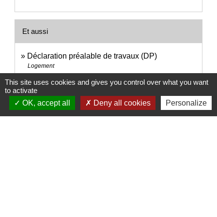
Et aussi
Déclaration préalable de travaux (DP)
Logement
Permis de construire
This site uses cookies and gives you control over what you want
to activate
Logement
OK, accept all
Deny all cookies
Personalize
Signaler une erreur sur cette page
Nous contacter
Commune de Puylaurens
1 rue de la Mairie