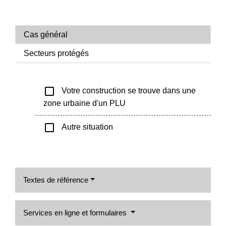
Cas général
Secteurs protégés
check_box_outline_blank
Votre construction se trouve dans une
zone urbaine d'un PLU
check_box_outline_blank
Autre situation
Textes de référence
Services en ligne et formulaires