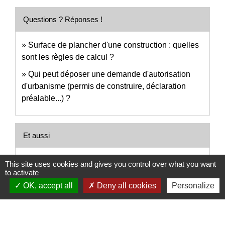
Questions ? Réponses !
Surface de plancher d'une construction : quelles
sont les règles de calcul ?
Qui peut déposer une demande d'autorisation
d'urbanisme (permis de construire, déclaration
préalable...) ?
Et aussi
Déclaration préalable de travaux (DP)
This site uses cookies and gives you control over what you want
Logement
to activate
OK, accept all
Deny all cookies
Personalize
Permis de construire
Logement