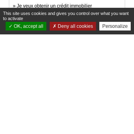
Je veux obtenir un crédit immobilier
This site uses cookies and gives you control over what you want
to activate
Signaler une erreur sur cette page
OK, accept all
Deny all cookies
Personalize
Nous contacter
Commune de Puylaurens
1 rue de la Mairie
81700 Puylaurens - FRANCE
+33 5 63 75 00 18
Contact par formulaire