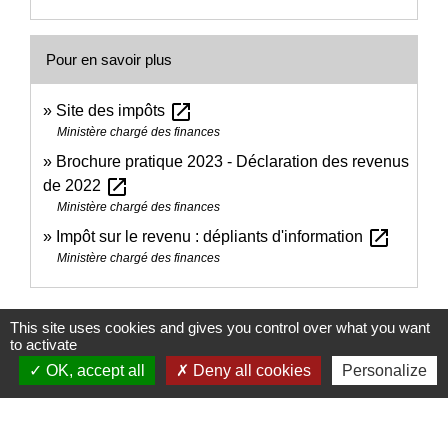
Pour en savoir plus
open_in_new
Site des impôts
Ministère chargé des finances
Brochure pratique 2023 - Déclaration des revenus
open_in_new
de 2022
Ministère chargé des finances
open_in_new
Impôt sur le revenu : dépliants d'information
Ministère chargé des finances
Signaler une erreur sur cette page
This site uses cookies and gives you control over what you want
to activate
OK, accept all
Deny all cookies
Personalize
Nous contacter