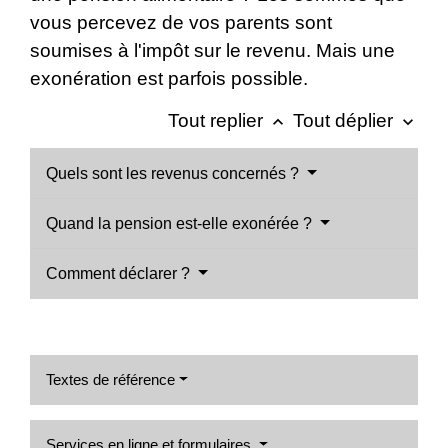
vous percevez de vos parents sont
soumises à l'impôt sur le revenu. Mais une
exonération est parfois possible.
Tout replier
Tout déplier
keyboard_arrow_up
keyboard_arrow_down
Quels sont les revenus concernés ?
Quand la pension est-elle exonérée ?
Comment déclarer ?
Textes de référence
Services en ligne et formulaires