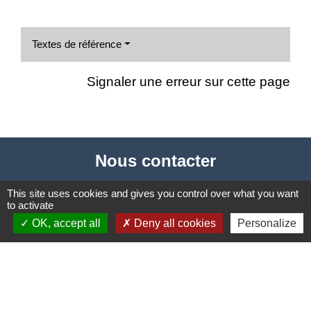
Textes de référence
Signaler une erreur sur cette page
Nous contacter
Commune de Puylaurens
This site uses cookies and gives you control over what you want
to activate
1 rue de la Mairie
OK, accept all
Deny all cookies
Personalize
81700 Puylaurens - FRANCE
+33 5 63 75 00 18
Contact par formulaire