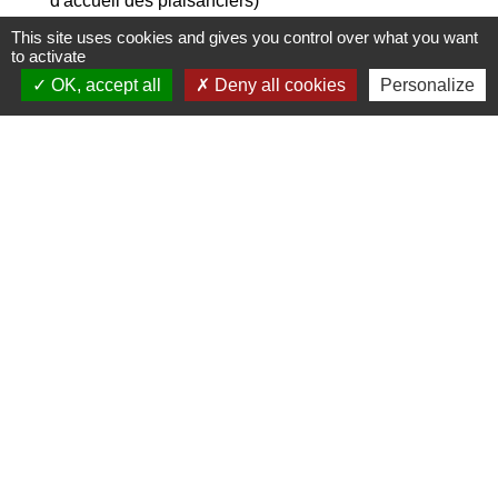
d'accueil des plaisanciers)
This site uses cookies and gives you control over what you want
to activate
OK, accept all
Deny all cookies
Personalize
Textes de référence
Services en ligne et formulaires
Et aussi
Navigation de plaisance
Loisirs - Sports - Culture
Pour en savoir plus
Site officiel des démarches en ligne gratuites