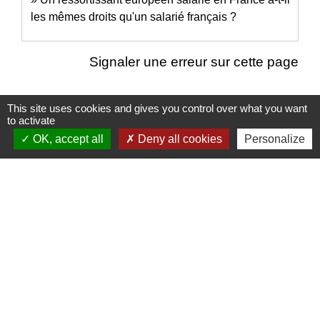
les mêmes droits qu'un salarié français ?
Signaler une erreur sur cette page
This site uses cookies and gives you control over what you want
to activate
OK, accept all
Deny all cookies
Personalize
Nous contacter
Commune de Puylaurens
1 rue de la Mairie
81700 Puylaurens - FRANCE
+33 5 63 75 00 18
Contact par formulaire