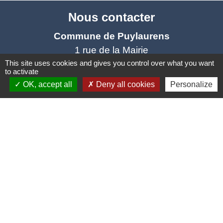
Nous contacter
Commune de Puylaurens
1 rue de la Mairie
81700 Puylaurens - FRANCE
This site uses cookies and gives you control over what you want
to activate
+33 5 63 75 00 18
OK, accept all
Deny all cookies
Personalize
Contact par formulaire
Mentions légales
-
Politique de confidentialité
-
Accessibilité
-
Plan du site
-
Gestion des cookies