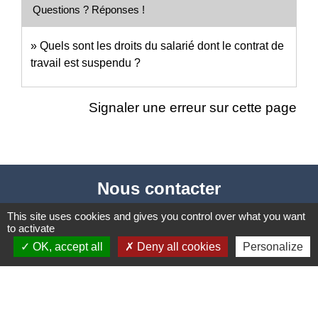
Questions ? Réponses !
Quels sont les droits du salarié dont le contrat de
travail est suspendu ?
Signaler une erreur sur cette page
Nous contacter
Commune de Puylaurens
This site uses cookies and gives you control over what you want
to activate
1 rue de la Mairie
OK, accept all
Deny all cookies
Personalize
81700 Puylaurens - FRANCE
+33 5 63 75 00 18
Contact par formulaire