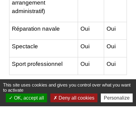
arrangement
administratif)
Réparation navale
Oui
Oui
Spectacle
Oui
Oui
Sport professionnel
Oui
Oui
This site uses cookies and gives you control over what you want
to activate
OK, accept all
Deny all cookies
Personalize
Textes de référence
Et aussi
Contrat de travail temporaire (intérim)