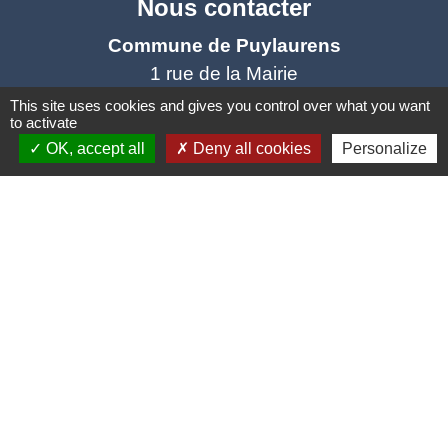
Nous contacter
Commune de Puylaurens
1 rue de la Mairie
81700 Puylaurens - FRANCE
This site uses cookies and gives you control over what you want
to activate
+33 5 63 75 00 18
OK, accept all
Deny all cookies
Personalize
Contact par formulaire
Mentions légales
-
Politique de confidentialité
-
Accessibilité
-
Plan du site
-
Gestion des cookies