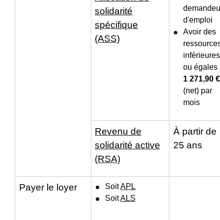
demandeu
solidarité
d'emploi
spécifique
Avoir des
(ASS)
ressource
inférieures
ou égales
1 271,90 €
(net) par
mois
Revenu de
À partir de
solidarité active
25 ans
(RSA)
Payer le loyer
Soit
APL
Soit
ALS