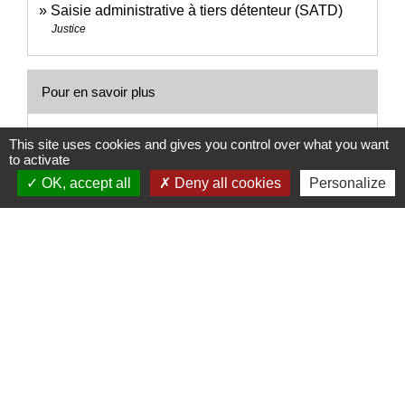
Saisie administrative à tiers détenteur (SATD)
Justice
Pour en savoir plus
open_in_new
Barème des saisies sur rémunérations
This site uses cookies and gives you control over what you want
Ministère chargé de la justice
to activate
OK, accept all
Deny all cookies
Personalize
Signaler une erreur sur cette page
Nous contacter
Commune de Puylaurens
1 rue de la Mairie
81700 Puylaurens - FRANCE