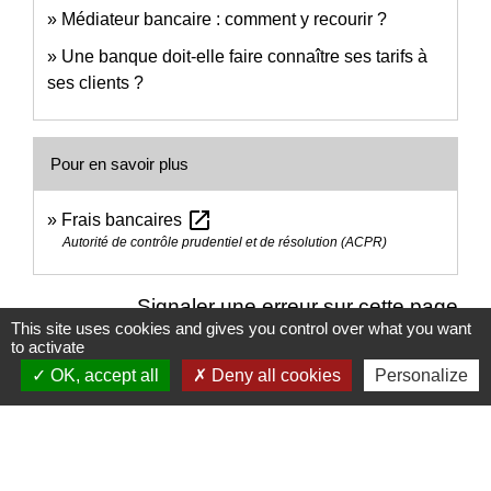
Médiateur bancaire : comment y recourir ?
Une banque doit-elle faire connaître ses tarifs à
ses clients ?
Pour en savoir plus
open_in_new
Frais bancaires
Autorité de contrôle prudentiel et de résolution (ACPR)
Signaler une erreur sur cette page
This site uses cookies and gives you control over what you want
to activate
OK, accept all
Deny all cookies
Personalize
Nous contacter
Commune de Puylaurens