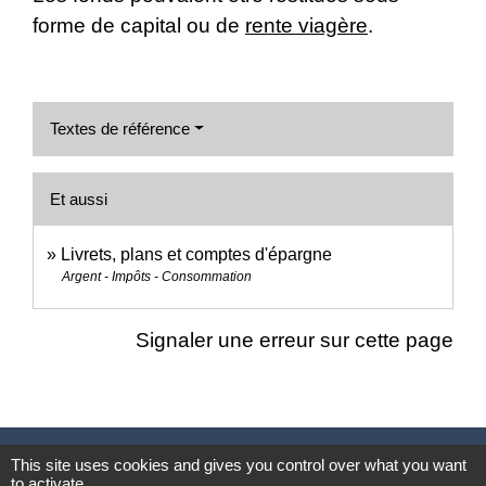
forme de capital ou de
rente viagère
.
Textes de référence
Et aussi
Livrets, plans et comptes d'épargne
Argent - Impôts - Consommation
Signaler une erreur sur cette page
Nous contacter
This site uses cookies and gives you control over what you want
to activate