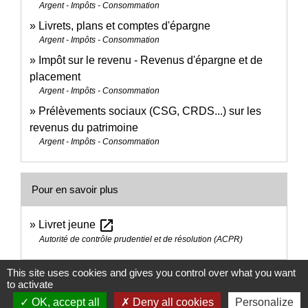
Argent - Impôts - Consommation
Livrets, plans et comptes d'épargne
Argent - Impôts - Consommation
Impôt sur le revenu - Revenus d'épargne et de
placement
Argent - Impôts - Consommation
Prélèvements sociaux (CSG, CRDS...) sur les
revenus du patrimoine
Argent - Impôts - Consommation
Pour en savoir plus
open_in_new
Livret jeune
Autorité de contrôle prudentiel et de résolution (ACPR)
This site uses cookies and gives you control over what you want
Signaler une erreur sur cette page
to activate
OK, accept all
Deny all cookies
Personalize