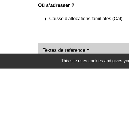
Où s’adresser ?
arrow_right
Caisse d'allocations familiales (Caf)
Textes de référence
This site uses cookies and gives you
Services en ligne et formulaires