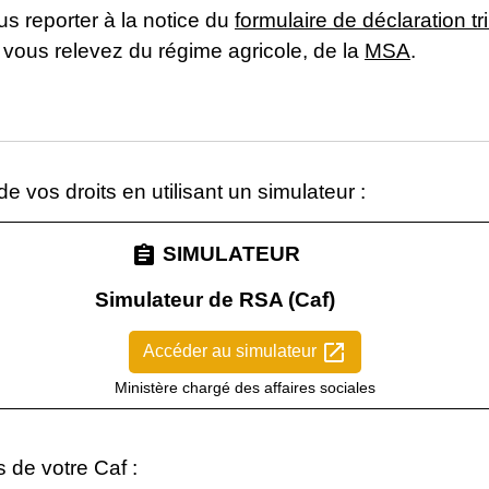
s reporter à la notice du
formulaire de déclaration t
 vous relevez du régime agricole, de la
MSA
.
 vos droits en utilisant un simulateur :
assignment
SIMULATEUR
Simulateur de RSA (Caf)
open_in_new
Accéder au simulateur
Ministère chargé des affaires sociales
de votre Caf :