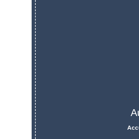
A
Acc