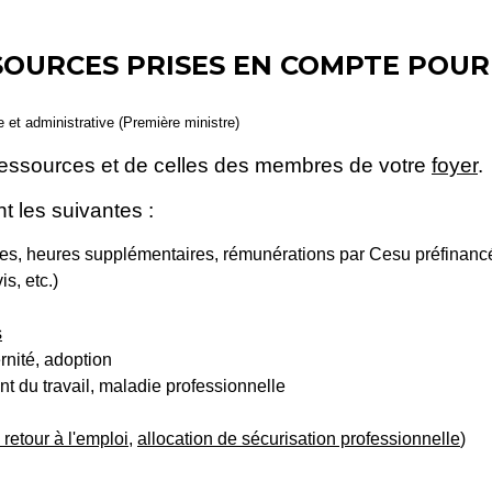
SOURCES PRISES EN COMPTE POUR
le et administrative (Première ministre)
essources et de celles des membres de votre
foyer
.
 les suivantes :
imes, heures supplémentaires, rémunérations par Cesu préfinanc
s, etc.)
s
rnité, adoption
t du travail, maladie professionnelle
 retour à l'emploi
,
allocation de sécurisation professionnelle
)