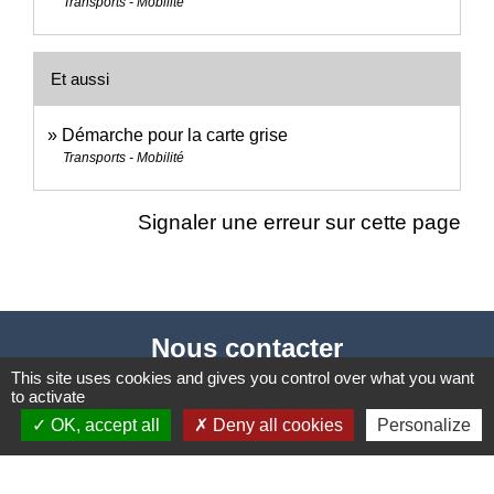
Transports - Mobilité
Et aussi
Démarche pour la carte grise
Transports - Mobilité
Signaler une erreur sur cette page
Nous contacter
This site uses cookies and gives you control over what you want
Commune de Puylaurens
to activate
1 rue de la Mairie
OK, accept all
Deny all cookies
Personalize
81700 Puylaurens - FRANCE
+33 5 63 75 00 18