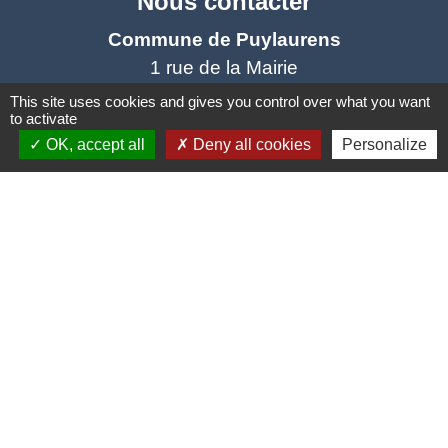
Nous contacter
Commune de Puylaurens
1 rue de la Mairie
81700 Puylaurens - FRANCE
This site uses cookies and gives you control over what you want
to activate
+33 5 63 75 00 18
OK, accept all
Deny all cookies
Personalize
Contact par formulaire
Mentions légales
-
Politique de confidentialité
-
Accessibilité
-
Plan du site
-
Gestion des cookies