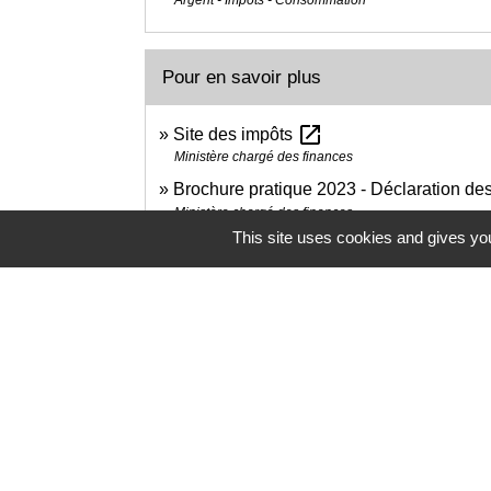
Pour en savoir plus
open_in_new
Site des impôts
Ministère chargé des finances
Brochure pratique 2023 - Déclaration d
Ministère chargé des finances
This site uses cookies and gives you
Impôt sur le revenu : dépliants d'informa
Ministère chargé des finances