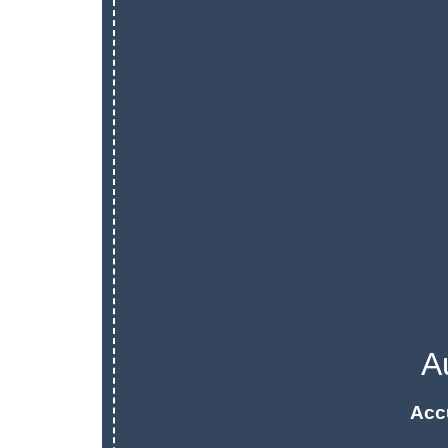
A
Acc