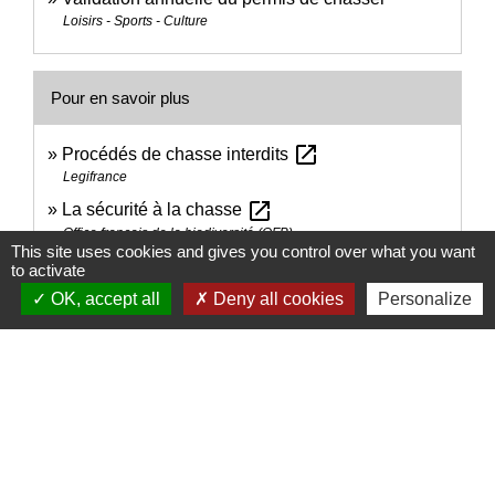
Loisirs - Sports - Culture
Pour en savoir plus
open_in_new
Procédés de chasse interdits
Legifrance
open_in_new
La sécurité à la chasse
Office français de la biodiversité (OFB)
This site uses cookies and gives you control over what you want
open_in_new
Les 91 espèces chassables
to activate
Fédération nationale des chasseurs
OK, accept all
Deny all cookies
Personalize
Signaler une erreur sur cette page
Nous contacter