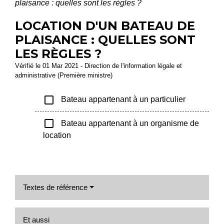
plaisance : quelles sont les règles ?
LOCATION D'UN BATEAU DE
PLAISANCE : QUELLES SONT
LES RÈGLES ?
Vérifié le 01 Mar 2021 - Direction de l'information légale et
administrative (Première ministre)
check_box_outline_blank
Bateau appartenant à un particulier
check_box_outline_blank
Bateau appartenant à un organisme de
location
Textes de référence
Et aussi