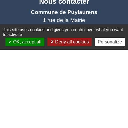
Nous contacter
Commune de Puylaurens
1 rue de la Mairie
81700 Puylaurens - FRANCE
This site uses cookies and gives you control over what you want
to activate
+33 5 63 75 00 18
OK, accept all
Deny all cookies
Personalize
Contact par formulaire
Mentions légales
-
Politique de confidentialité
-
Accessibilité
-
Plan du site
-
Gestion des cookies