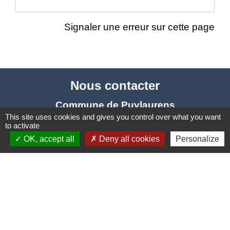
Signaler une erreur sur cette page
Nous contacter
Commune de Puylaurens
This site uses cookies and gives you control over what you want
1 rue de la Mairie
to activate
81700 Puylaurens - FRANCE
OK, accept all
Deny all cookies
Personalize
+33 5 63 75 00 18
Contact par formulaire