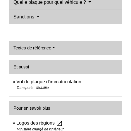
Quelle plaque pour quel véhicule ?
Sanctions
Textes de référence
Et aussi
Vol de plaque d'immatriculation
Transports - Mobilité
Pour en savoir plus
open_in_new
Logos des régions
Ministère chargé de l'intérieur