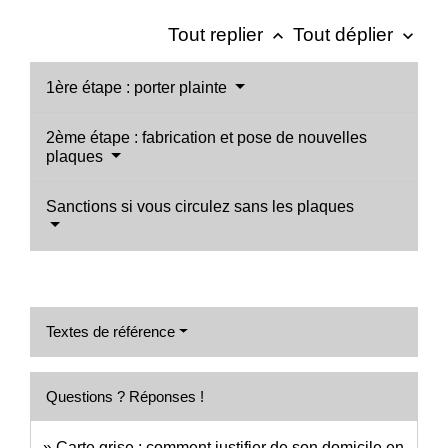
Tout replier
Tout déplier
keyboard_arrow_up
keyboard_arrow_down
1ère étape : porter plainte
2ème étape : fabrication et pose de nouvelles
plaques
Sanctions si vous circulez sans les plaques
Textes de référence
Questions ? Réponses !
Carte grise : comment justifier de son domicile en