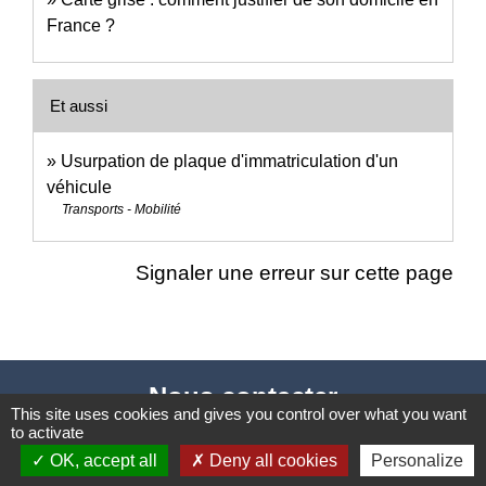
France ?
Et aussi
Usurpation de plaque d'immatriculation d'un
véhicule
Transports - Mobilité
Signaler une erreur sur cette page
Nous contacter
This site uses cookies and gives you control over what you want
to activate
Commune de Puylaurens
OK, accept all
Deny all cookies
Personalize
1 rue de la Mairie