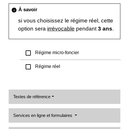
À savoir
info
si vous choisissez le régime réel, cette
option sera
irrévocable
pendant
3 ans
.
check_box_outline_blank
Régime micro-foncier
check_box_outline_blank
Régime réel
Textes de référence
Services en ligne et formulaires