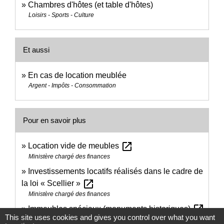
Chambres d'hôtes (et table d'hôtes)
Loisirs - Sports - Culture
Et aussi
En cas de location meublée
Argent - Impôts - Consommation
Pour en savoir plus
open_in_new
Location vide de meubles
Ministère chargé des finances
Investissements locatifs réalisés dans le cadre de
open_in_new
la loi « Scellier »
Ministère chargé des finances
open_in_new
Immeubles spéciaux (monuments historiques)
This site uses cookies and gives you control over what you want
Ministère chargé des finances