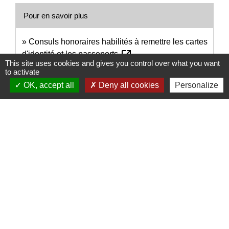
Pour en savoir plus
Consuls honoraires habilités à remettre les cartes
open_in_new
d'identité et les passeports
This site uses cookies and gives you control over what you want
Legifrance
to activate
OK, accept all
Deny all cookies
Personalize
Signaler une erreur sur cette page
Nous contacter
Commune de Puylaurens
1 rue de la Mairie
81700 Puylaurens - FRANCE
+33 5 63 75 00 18