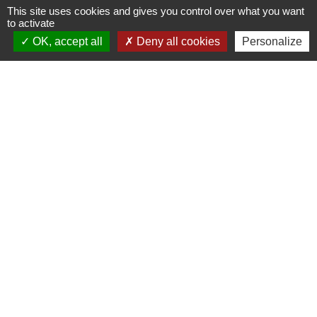
This site uses cookies and gives you control over what you want
Nous contacter
to activate
OK, accept all
Deny all cookies
Personalize
Commune de Puylaurens
1 rue de la Mairie
81700 Puylaurens - FRANCE
+33 5 63 75 00 18
Contact par formulaire
Mentions légales
-
Politique de confidentialité
-
Accessibilité
-
Plan du site
-
Gestion des cookies