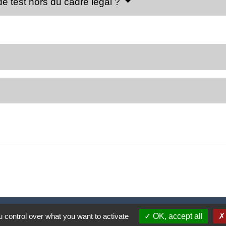
de test hors du cadre légal ?
Nous contacter
 control over what you want to activate
OK, accept all