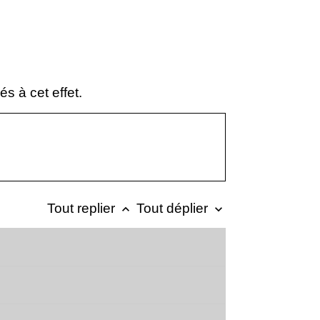
s à cet effet.
Tout replier
Tout déplier
keyboard_arrow_up
keyboard_arrow_down