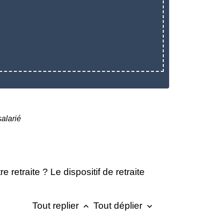
salarié
 retraite ? Le dispositif de retraite
Tout replier
Tout déplier
keyboard_arrow_up
keyboard_arrow_down