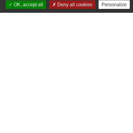
OK, accept all
Deny all cookies
Personalize
Nous contacter
Commune de Puylaurens
1 rue de la Mairie
81700 Puylaurens - FRANCE
+33 5 63 75 00 18
Contact par formulaire
Mentions légales
-
Politique de confidentialité
-
-
-